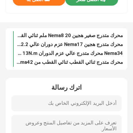
محرك متدرج صغير هجين Nema8 20 ملم ثنائي القطب محرك 180 جم. سم 300 جم. سم
محرك متدرج هجين Nema17 عزم دوران عالي 2.2 كجم - 7.3 كجم سم 4/6 أسلاك للطابعة ثلاثية الأبعاد
جولة في المعمل
Nema34 محرك متدرج عالي عزم الدوران 3.4N.m - 13N.m لمعدات النسيج
محرك متدرج ثنائي القطب ثنائي القطب من Nema42 بقوة تثبيت عالية من 8 نيوتن متر إلى 25 نيوتن متر مع 4 أسلاك من الرصاص
محرك متدرج تروس مخفض صغير كوكبي موجه محرك متدرج نيما 11 محرك متدرج
مراقبة الجودة
محرك متدرج موجه nema 17 محرك متدرج كهربائي عالي الدقة Nema 17 محرك متدرج عالي عزم الدوران مع علبة تروس
محرك متدرج موجه nema 23 ، محرك متدرج عالي عزم الدوران مع علبة تروس 57mm 3.1n.m
اتصل بنا
محرك متدرج موجه Nema 34 مخفض تروس محرك متدرج عالي عزم الدوران للأبواب الدوارة والبوابات المتأرجحة
Jkongmotor OEM ODM الهجينة ثنائية القطبية أحادية القطبية الحلقة المغلقة الخطوة الخطوة سيرفو محرك مع الفرامل علبة التروس مدمجة
اطلب اقتباس
محرك متدرج مؤازر ذو مرحلتين عالي عزم الدوران Nema24 3.1N.M 4A 4 أسلاك ، مجموعة محرك متدرج معتمد من CE ROHS
اترك رسالة
Nema 34 محرك متدرج مغلق الحلقة Systerm High Torque 4.5N.M محرك سيرفو سهل لآلة الطحن
محرك سيرفو متكامل
3 مراحل محرك تيار مستمر بدون فرشات 42 مم نيما 17 محرك تيار مباشر 24 فولت 3 مراحل عالية السرعة 4000 دورة في الدقيقة بدون فرش
60mm 48V Brushless DC Motor 3000RPM ، محرك BLDC عالي الطاقة للذراع الميكانيكي
محرك سيرفو متكامل
محرك تيار مستمر بدون فرش 3 مراحل 8 أقطاب 48 فولت محرك DC بدون فرشات ، محرك Nema 34 BLDC بقدرة 3000 دورة في الدقيقة مع مستشعر هانيويل
عالية الجهد 80 مم جولة فرش العاصمة المحرك الكهربائي 3000 دورة في الدقيقة 110 واط - 440 واط مع 120 درجة زاوية كهربائية عمود واحد
محرك DC بدون فرشات