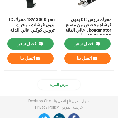
محرك تروس DC بدون
48V 3000rpm محرك DC
فرشاة مخصص من مصنع
بدون فرشات ، محرك
Jkongmotor عالي الدقة
تروس كوكبي عالي الدقة
12 24 36 48 فولت مع
علبة تروس دودة تروس
افضل سعر
افضل سعر
كوكبية
اتصل بنا
اتصل بنا
عرض المزيد
منزل
حول نا
اتصل بنا
Desktop Site
خريطة الموقع
Privacy Policy