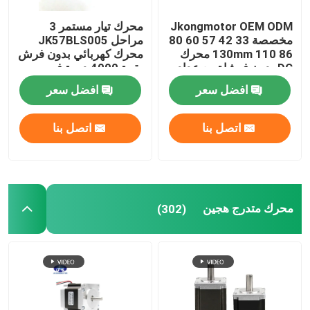
Jkongmotor OEM ODM
محرك تيار مستمر 3
مخصصة 33 42 57 60 80
مراحل JK57BLS005
86 110 130mm محرك
محرك كهربائي بدون فرش
DC بدون فرشاة مع عداد
بقوة 4000 دورة في
الفرامل علبة التروس
الدقيقة 36 فولت 23 واط
افضل سعر
افضل سعر
المدمجة في السائق
مع CE ROHS
اتصل بنا
اتصل بنا
محرك متدرج هجين
(302)