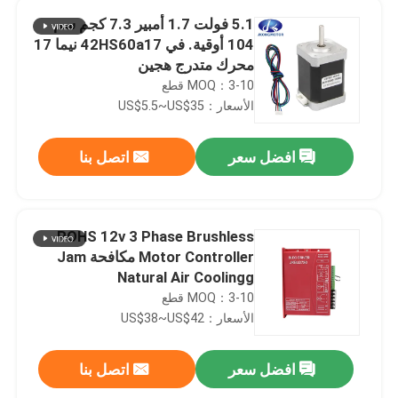
5.1 فولت 1.7 أمبير 7.3 كجم سم
104 أوقية. في 42HS60a17 نيما 17
محرك متدرج هجين
MOQ：3-10 قطع
الأسعار：US$5.5~US$35
افضل سعر
اتصل بنا
ROHS 12v 3 Phase Brushless
Motor Controller مكافحة Jam
Natural Air Coolingg
MOQ：3-10 قطع
الأسعار：US$38~US$42
افضل سعر
اتصل بنا