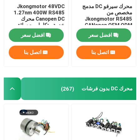
محرك سيرفو DC مدمج
Jkongmotor 48VDC
مخصص من
1.27nm 400W RS485
Jkongmotor RS485
Canopen DC محرك
CANopen OEM ODM
خدمة متكامل مع سائق
Nema 17 23 24 34 بدون
جنبا إلى جنب مع الفرامل
افضل سعر
افضل سعر
فرشاة Bldc مع برامج
أو علبة التروس
تشغيل مدمجة
اتصل بنا
اتصل بنا
محرك DC بدون فرشات
(267)