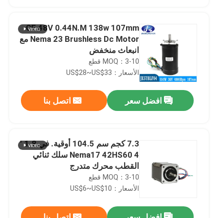
CE 48V 0.44N.M 138w 107mm
Nema 23 Brushless Dc Motor مع
انبعاث منخفض
MOQ：3-10 قطع
الأسعار：US$28~US$33
افضل سعر
اتصل بنا
7.3 كجم سم 104.5 أوقية. في 1.8 °
الصفحة الرئيسية
Nema17 42HS60 4 سلك ثنائي
القطب محرك متدرج
MOQ：3-10 قطع
منتجات
الأسعار：US$6~US$10
معلومات عنا
افضل سعر
اتصل بنا