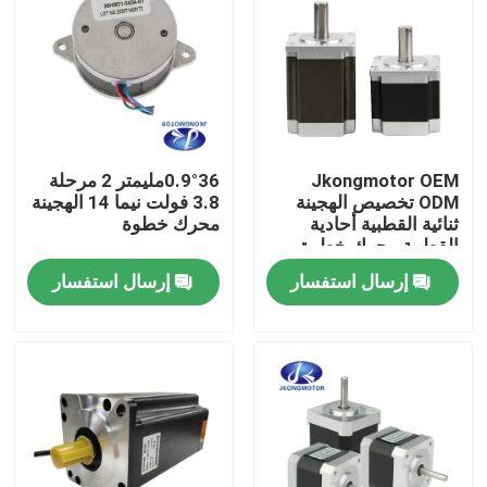
Jkongmotor OEM
0.9°36مليمتر 2 مرحلة
ODM تخصيص الهجينة
3.8 فولت نيما 14 الهجينة
ثنائية القطبية أحادية
محرك خطوة
القطبية محرك خطوة
خطوة مع علبة التروس
إرسال استفسار
إرسال استفسار
مكيف الفرامل مدمجة
السائق
الصفحة الرئيسية
منتجات
معلومات عنا