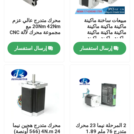
جولة في المعمل
مبيعات ساخنة ماكينة
محرك متدرج عالي عزم
ماكينة ماكينة ماكينة
20Nm 42Nm مع
ماكينة ماكينة ماكينة
مجموعة محرك لآلة CNC
مراقبة الجودة
ماكينة ماكينة ماكينة
ماكينة
إرسال استفسار
إرسال استفسار
اتصل بنا
اطلب اقتباس
محرك سيرفو متكامل
محرك سيرفو متكامل
2 المرحلة نيما 23 محرك
محرك متدرج هجين نيما
محرك DC بدون فرشات
متدرج 76 ملم 1.89
24 4N.m (566 أونصة)