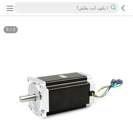
5
/
2