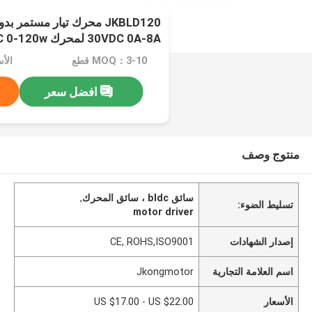
30VDC 0A-8A لمحرك BLDC 0-120w
MOQ：3-10 قطع
افضل سعر
منتوج وصف
سائق bldc ، سائق المحرك
,
تسليط الضوء:
motor driver
إصدار الشهادات
CE, ROHS,ISO9001
اسم العلامة التجارية
Jkongmotor
الأسعار
US $17.00 - US $22.00