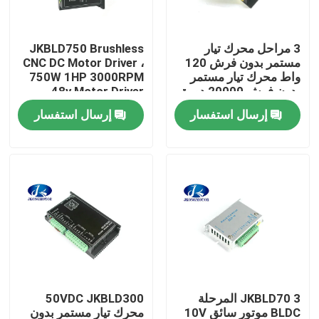
جولة في المعمل
3 مراحل محرك تيار
JKBLD750 Brushless
مستمر بدون فرش 120
CNC DC Motor Driver ،
واط محرك تيار مستمر
750W 1HP 3000RPM
مراقبة الجودة
بدون فرش 20000 دورة
48v Motor Driver
في الدقيقة ، سائق محرك
إرسال استفسار
إرسال استفسار
BLDC عالي السرعة مع
اتصل بنا
CE ROHS
اطلب اقتباس
محرك سيرفو متكامل
محرك سيرفو متكامل
JKBLD70 3 المرحلة
50VDC JKBLD300
محرك DC بدون فرشات
BLDC موتور سائق 10V
محرك تيار مستمر بدون