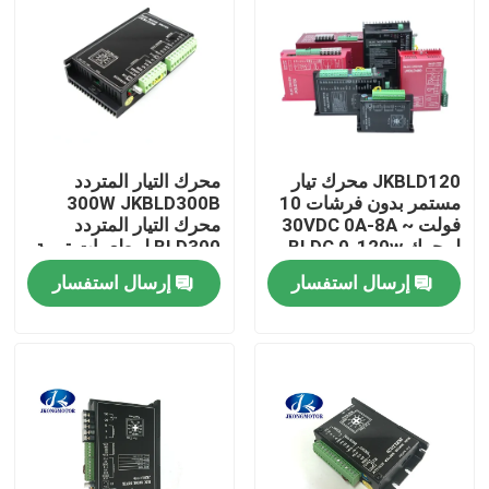
JKBLD120 محرك تيار
محرك التيار المتردد
مستمر بدون فرشات 10
300W JKBLD300B
فولت ~ 30VDC 0A-8A
محرك التيار المتردد
لمحرك BLDC 0-120w
BLD300 لمطعمات تربية
الجمبري في أمريكا
إرسال استفسار
إرسال استفسار
الجنوبية
الصفحة الرئيسية
منتجات
معلومات عنا