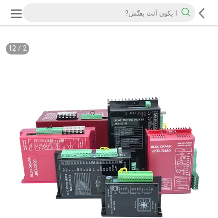
12
/
2