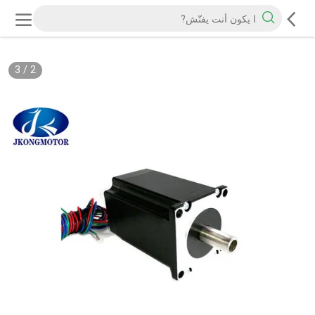
3
/
2