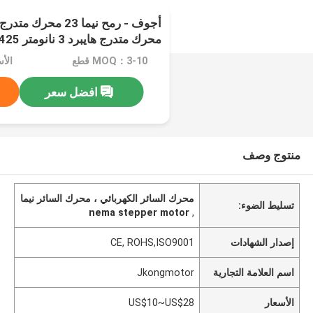
أجوف - رمح نيما 23 م
محرك متدرج هايبرد 3 نانومتر 425 أوقية في 4 أسلاك
MOQ：3-10 قطع
الأسعار
افضل سعر
منتوج وصف
محرك السائر الكهربائي ، محرك السائر نيما
تسليط الضوء:
nema stepper motor
,
إصدار الشهادات
CE, ROHS,ISO9001
اسم العلامة التجارية
Jkongmotor
الأسعار
US$10~US$28