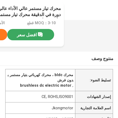
دورة في الدقيقة محرك تيار مستمر
الأطوار للأجهزة المنزلية
MOQ：3-10 قطع
الأسعار
افضل سعر
منتوج وصف
محرك bldc ، محرك كهربائي بتيار مستمر ب
تسليط الضوء:
دون فرش
brushless dc electric motor
,
إصدار الشهادات
CE, ROHS,ISO9001
اسم العلامة التجارية
Jkongmotor