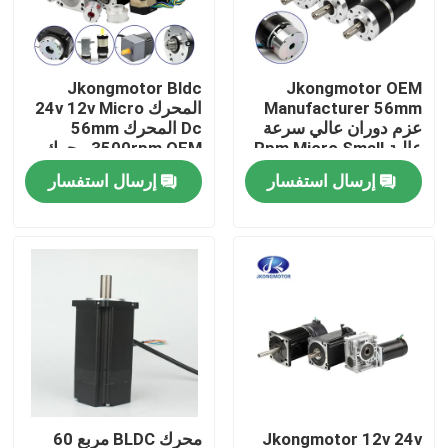
جولة في المعمل
Jkongmotor Bldc
Jkongmotor OEM
Manufacturer 56mm
المحرك 24v 12v Micro
مراقبة الجودة
عزم دوران عالي سرعة
Dc المحرك 56mm
عالية Rpm Micro Small
3500rpm OEM محرك
12V 24V Mini
محرك مخصص
إرسال استفسار
إرسال استفسار
اتصل بنا
Planetary Bldc
Brushless Dc Motor مع
مكيف
اطلب اقتباس
محرك سيرفو متكامل
محرك سيرفو متكامل
محرك DC بدون فرشات
Jkongmotor 12v 24v
محرك BLDC مربع 60