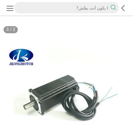
3
/
2