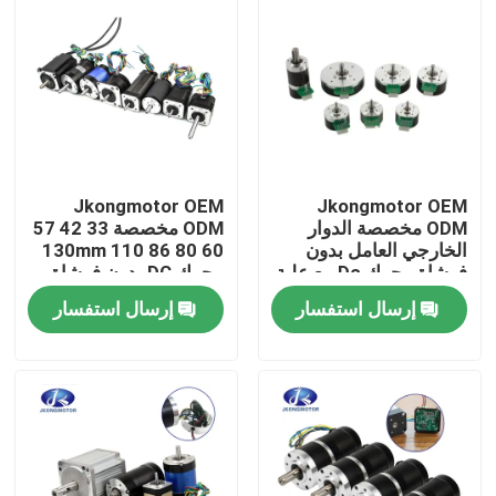
Jkongmotor OEM
Jkongmotor OEM
ODM مخصصة الدوار
ODM مخصصة 33 42 57
الخارجي العامل بدون
60 80 86 110 130mm
فرشاة محرك Dc مع علبة
محرك DC بدون فرشاة
التروس مكيف الفرامل
مع عداد الفرامل علبة
إرسال استفسار
إرسال استفسار
مدمجة في السائق
التروس المدمجة في
السائق
الصفحة الرئيسية
منتجات
معلومات عنا