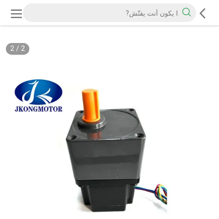
2
/
2