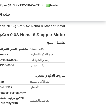
Arabic
86-132-1845-7319
المبيعات وال
طلب اق
ROHS Hybrid N180g.Cm 0.6A Nema 8 Stepper Motor 
d N180g.Cm 0.6A Nema 8 Stepper Motor
تفاصيل المنتج:
مكان المنشأ:
جيانغسو ، الصين (البر ال
اسم العلامة التجارية:
gmotor
إصدار الشهادات:
ROHS,ISO9001
رقم الموديل:
HS30-0604
شروط الدفع والشحن:
الحد الأدنى لكمية:
3-10 ق
الأسعار:
.5~US$12
h export carton .</i>
تفاصيل التغليف:
 quantity with