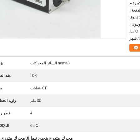
ومًا / للدفعة ،
يونيون ،
L / C.
nema8 السائر المحركات
يؤ
0.6 أ
عقد الع
CE بنفايات
وز
30 ملم
زاوية الخط
4
قطر رم
6.5Ω
الـ MOQ:
محرك متدرج هجين نيما 8
محرك متدرج بنف
,