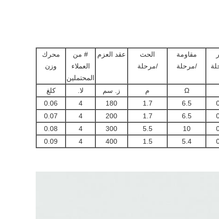
ر
مقاومة
الحث
عقد العزم
# من
محرك
لة
/مرحلة
/مرحلة
العملاء
وزن
المحتملين
Ω
م
ز. سم
لا.
كلغ
0.06
4
180
1.7
6.5
0.07
4
200
1.7
6.5
0.08
4
300
5.5
10
0.09
4
400
1.5
5.4