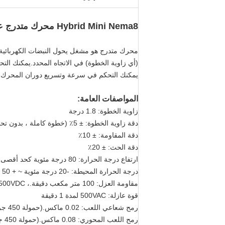
Hybrid Mini Nema8 محرك متدرج عالي السرعة 20 مم * 20 مم * 30 مم عزم دوران عالي 180 جم.سم 2.5 أوقية في 0.6 أمبير
محرك متدرج هو مشغل يحول النبضات الكهربائية إل
(أي زاوية الخطوة) في الاتجاه المحدد.يمكنك الت
يمكنك التحكم في سرعة وتسريع دوران المحرك م
المواصفات العامة:
زاوية الخطوة: 1.8 درجة
دقة زاوية الخطوة: ± 5٪ (خطوة كاملة ، بدون تحميل)
دقة المقاومة: ± 10٪
دقة الحث: ± 20٪
ارتفاع درجة الحرارة: 80 درجة مئوية كحد أقصى
درجة الحرارة المحيطة: -20 درجة مئوية ~ + 50 درجة مئوية
مقاومة العزل: 100 متر مكعب دقيقة.، 500VDC
قوة عازلة: 500VAC لمدة 1 دقيقة
رمح شعاعي اللعب: 0.02 ماكس.(حمولة 450 جرام)
رمح اللعب المحوري: 0.08 ماكس.(حمولة 450 جرام)