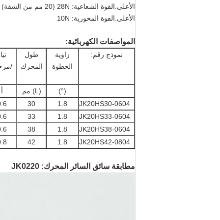
الأعلى.القوة الشعاعية: 28N (20 مم من الشفة)
الأعلى.القوة المحورية: 10N
المواصفات الكهربائية:
نموذج رقم:
زاوية
طول
تيا
الخطوة
المحرك
/مرح
(°)
(L) مم
أ
0.6
30
1.8
JK20HS30-0604
0.6
33
1.8
JK20HS33-0604
0.6
38
1.8
JK20HS38-0604
0.8
42
1.8
JK20HS42-0804
مطابقة سائق السائر المحرك
:
JK0220