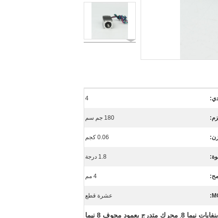
دي:
4
زم:
180 جم سم
ن:
0.06 كجم
وة:
1.8 درجة
ح:
4 مم
عشرة قطع
ايات نيما 8
محرك متدرج بعمود مجوف 8 نيما
,