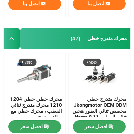
اتصل بنا
اتصل بنا
محرك متدرج خطي
(47)
محرك متدرج خطي
محرك خطي خطي 1204
Jkongmotor OEM ODM
1210 محرك متدرج ثنائي
مخصص ثنائي الطور هجين
القطب ، محرك خطي مع
ثنائي القطب Nema 8 11
سائق مدمج
14 17 23 24 34 مع برغي
افضل سعر
افضل سعر
رصاصي