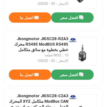
الأسعار：USD20 - 50
جولة في المعمل
افضل سعر
اتصل بنا
مراقبة الجودة
Jkongmotor JKISC28-R2A3
اتصل بنا
RS485 ModBUS RS485 محرك
خطي بخطوة مع سائق متكامل
لمشغل أتمتة المختبر
MOQ：10 قطعة
اطلب اقتباس
الأسعار：USD20 - 50
محرك سيرفو متكامل
افضل سعر
اتصل بنا
محرك سيرفو متكامل
Jkongmotor JKISC28-C2A3
ModBus CAN متكامل XYZ المحرك
محرك DC بدون فرشات
الخطي مرحلة الحركة محرك متدرج