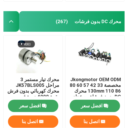
محرك DC بدون فرشات
(267)
Jkongmotor OEM ODM
محرك تيار مستمر 3
مخصصة 33 42 57 60 80
مراحل JK57BLS005
86 110 130mm محرك
محرك كهربائي بدون فرش
DC بدون فرشاة مع عداد
بقوة 4000 دورة في
الفرامل علبة التروس
الدقيقة 36 فولت 23 واط
افضل سعر
افضل سعر
المدمجة في السائق
مع CE ROHS
اتصل بنا
اتصل بنا