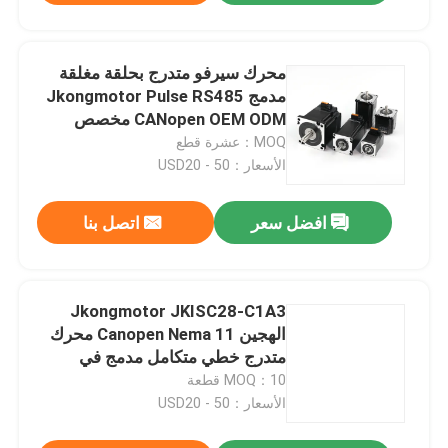
محرك سيرفو متدرج بحلقة مغلقة
مدمج Jkongmotor Pulse RS485
CANopen OEM ODM مخصص
Nema 11 17 23 24 34 مع مشفر
MOQ：عشرة قطع
يستخدم لآلة CNC
الأسعار：USD20 - 50
افضل سعر
اتصل بنا
Jkongmotor JKISC28-C1A3
الهجين Canopen Nema 11 محرك
متدرج خطي متكامل مدمج في
المحرك 12 فولت/24 فولت للمختبر
MOQ：10 قطعة
الأسعار：USD20 - 50