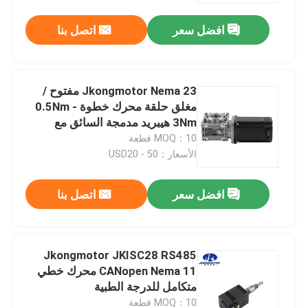
افضل سعر
اتصل بنا
Jkongmotor Nema 23 مفتوح /
مغلق حلقة محرك خطوة 0.5Nm -
3Nm هيبريد مدمجة السائق مع
الاتصال RS485
MOQ：10 قطعة
الأسعار：USD20 - 50
افضل سعر
اتصل بنا
الصفحة الرئيسية
Jkongmotor JKISC28 RS485
منتجات
CANopen Nema 11 محرك خطي
متكامل للدرجة الطبية
معلومات عنا
MOQ：10 قطعة