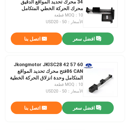
34 محرك تحديد المواقع الدقيق
محرك الحركة الخطي المتكامل
سائق محرك متدرج
لمحرك تحديد المواقع لماسحات
MOQ：10 قطعة
التصوير المقطعي
الأسعار：USD20 - 50
محرك bldc الدوار الخارجي
افضل سعر
اتصل بنا
فرشاة محرك DC
Jkongmotor JKISC28 42 57 60
محرك سيرفو AC
86 CANفتح محرك تحديد المواقع
المتكامل وحدة انزلاق الحركة الخطية
لحفر الليزر للمرحلة الخطية
MOQ：10 قطعة
علبة التروس الكوكبية الدقيقة
الأسعار：USD20 - 50
محرك المغزل
افضل سعر
اتصل بنا