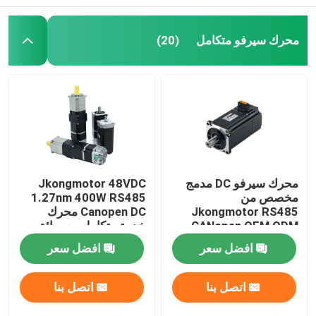
محرك سيرفو متكامل
(20)
محرك سيرفو DC مدمج
Jkongmotor 48VDC
مخصص من
1.27nm 400W RS485
Jkongmotor RS485
Canopen DC محرك
CANopen OEM ODM
خدمة متكامل مع سائق
Nema 17 23 24 34 بدون
جنبا إلى جنب مع الفرامل
افضل سعر
افضل سعر
فرشاة Bldc مع برامج
أو علبة التروس
تشغيل مدمجة
اتصل بنا
اتصل بنا