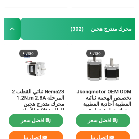
محرك متدرج هجين
(302)
Jkongmotor OEM ODM
Nema23 ثنائي القطب 2
تخصيص الهجينة ثنائية
المرحلة 1.2N.m 2.8A
القطبية أحادية القطبية
محرك متدرج هجين
محرك خطوة خطوة مع
للطابعة ثلاثية الأبعاد
علبة التروس مكيف
افضل سعر
افضل سعر
الفرامل مدمجة السائق
اتصل بنا
اتصل بنا