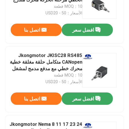
لمشغل معدات التشخيص
MOQ：10 قطعة
الأسعار：USD20 - 50
محرك متدرج هجين
افضل سعر
اتصل بنا
محرك bldc معدل التروس
محرك متدرج خطي
Jkongmotor JKISC28 RS485
CANopen متكامل حلقة مغلقة خطية
محرك خطي مع مدفع مدمج لمشغل
محرك متدرج موجه
الجرعات الطبية
MOQ：10 قطعة
الأسعار：USD20 - 50
محرك متدرج ذو حلقة مغلقة
افضل سعر
اتصل بنا
محرك متدرج مع فرامل
Jkongmotor Nema 8 11 17 23 24
محرك DC بدون فرشات