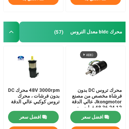
محرك bldc معدل التروس
(57)
محرك تروس DC بدون
48V 3000rpm محرك DC
فرشاة مخصص من مصنع
بدون فرشات ، محرك
Jkongmotor عالي الدقة
تروس كوكبي عالي الدقة
12 24 36 48 فولت مع
علبة تروس دودة تروس
افضل سعر
افضل سعر
كوكبية