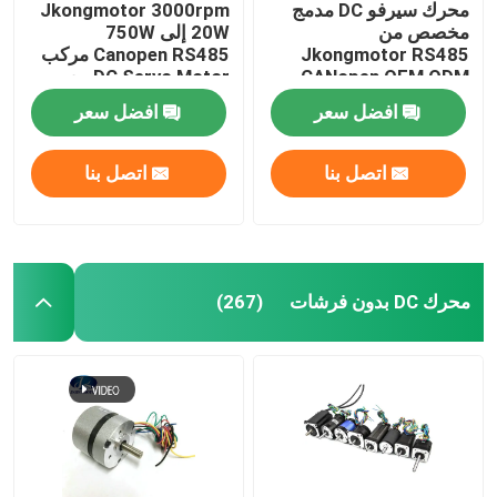
محرك سيرفو DC مدمج
Jkongmotor 3000rpm
مخصص من
20W إلى 750W
Jkongmotor RS485
Canopen RS485 مركب
CANopen OEM ODM
DC Servo Motor مع
Nema 17 23 24 34 بدون
17bit Encoder لآلات
افضل سعر
افضل سعر
فرشاة Bldc مع برامج
النسيج
تشغيل مدمجة
اتصل بنا
اتصل بنا
محرك DC بدون فرشات
(267)