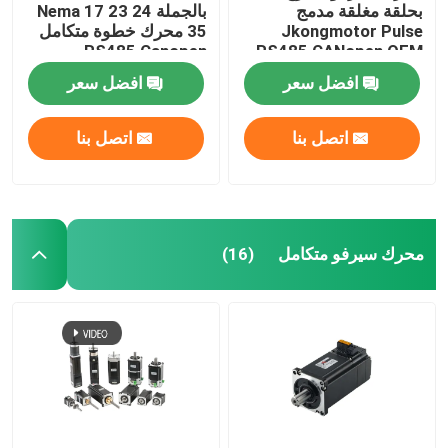
بحلقة مغلقة مدمج
بالجملة Nema 17 23 24
Jkongmotor Pulse
35 محرك خطوة متكامل
RS485 Canopen
RS485 CANopen OEM
ODM مخصص Nema 11
Ethercat للآلة CNC
افضل سعر
افضل سعر
17 23 24 34 مع مشفر
يستخدم لآلة CNC
اتصل بنا
اتصل بنا
محرك سيرفو متكامل
(16)