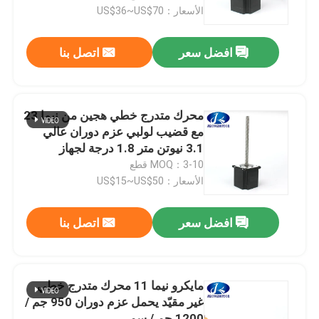
الآلي
الأسعار：US$36~US$70
جولة في المعمل
افضل سعر
اتصل بنا
مراقبة الجودة
محرك متدرج خطي هجين من نيما 23
اتصل بنا
مع قضيب لولبي عزم دوران عالي
3.1 نيوتن متر 1.8 درجة لجهاز
التوجيه باستخدام الحاسب الآلي
MOQ：3-10 قطع
اطلب اقتباس
الأسعار：US$15~US$50
محرك سيرفو متكامل
افضل سعر
اتصل بنا
محرك سيرفو متكامل
مايكرو نيما 11 محرك متدرج خطي
غير مقيّد يحمل عزم دوران 950 جم /
محرك DC بدون فرشات
1200 جم / سم