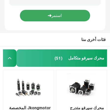
سائق محرك متدرج
محرك bldc الدوار الخارجي
فئات أخرى منا
فرشاة محرك DC
محرك سيرفو متكامل
(51)
محرك سيرفو AC
علبة التروس الكوكبية الدقيقة
محرك المغزل
محرك سيرفو متدرج
Jkongmotor المخصصة