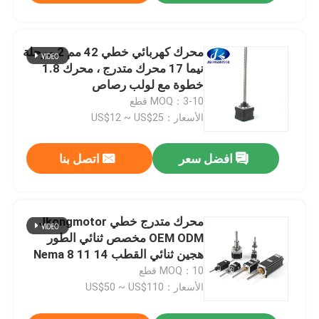
محرك كهربائي خطي 42 مم 2 مرحلة
نيما 17 محرك متدرج ، محرك 1.8
خطوة مع لولب رصاص
MOQ：3-10 قطع
الأسعار：US$12 ~ US$25
افضل سعر
اتصل بنا
محرك متدرج خطي Jkongmotor
OEM ODM مخصص ثنائي الطور
هجين ثنائي القطب Nema 8 11 14
17 23 24 34 مع برغي رصاصي
MOQ：10 قطع
الأسعار：US$50 ~ US$110