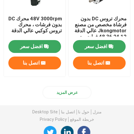
محرك تروس DC بدون
48V 3000rpm محرك DC
فرشاة مخصص من مصنع
بدون فرشات ، محرك
Jkongmotor عالي الدقة
تروس كوكبي عالي الدقة
12 24 36 48 فولت مع
علبة تروس دودة تروس
افضل سعر
افضل سعر
كوكبية
اتصل بنا
اتصل بنا
عرض المزيد
منزل
حول نا
اتصل بنا
Desktop Site
خريطة الموقع
Privacy Policy