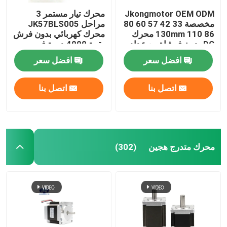
Jkongmotor OEM ODM
محرك تيار مستمر 3
مخصصة 33 42 57 60 80
مراحل JK57BLS005
86 110 130mm محرك
محرك كهربائي بدون فرش
DC بدون فرشاة مع عداد
بقوة 4000 دورة في
الفرامل علبة التروس
الدقيقة 36 فولت 23 واط
افضل سعر
افضل سعر
المدمجة في السائق
مع CE ROHS
اتصل بنا
اتصل بنا
محرك متدرج هجين
(302)