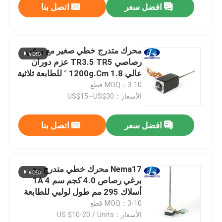
افضل سعر
اتصل بنا
محرك متدرج خطي صغير مع برغي
رصاصي TR3.5 TR5 عزم دوران
عالي 1200g.Cm 1.8 ° للطابعة ثلاثية
الأبعاد
MOQ：3-10 قطع
الأسعار：US$15~US$30
افضل سعر
اتصل بنا
Nema17 محرك خطي متدرج مع
برغي رصاص 4.0 كجم سم 1A 4
أسلاك 295 مم طول لولبي للطابعة
ثلاثية الأبعاد
MOQ：3-10 قطع
الأسعار：US $10-20 / Units