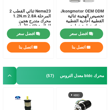
Jkongmotor OEM ODM
Nema23 ثنائي القطب 2
تخصيص الهجينة ثنائية
المرحلة 1.2N.m 2.8A
القطبية أحادية القطبية
محرك متدرج هجين
محرك خطوة خطوة مع
للطابعة ثلاثية الأبعاد
علبة التروس مكيف
افضل سعر
افضل سعر
الفرامل مدمجة السائق
اتصل بنا
اتصل بنا
محرك bldc معدل التروس
(57)