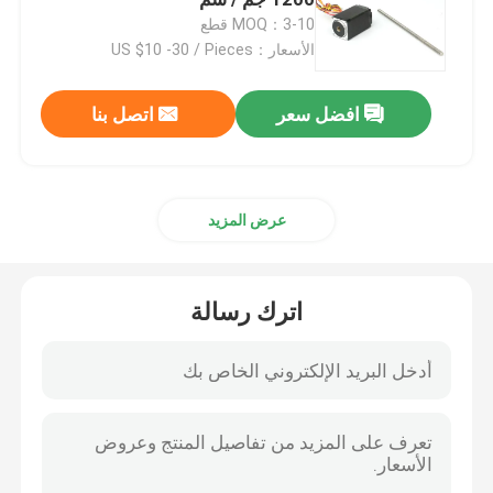
MOQ：3-10 قطع
الأسعار：US $10 -30 / Pieces
محرك متدرج هجين
افضل سعر
اتصل بنا
محرك bldc معدل التروس
محرك متدرج خطي
عرض المزيد
محرك متدرج موجه
اترك رسالة
محرك متدرج ذو حلقة مغلقة
محرك متدرج مع فرامل
محرك DC بدون فرشات