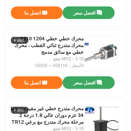
افضل سعر
اتصل بنا
محرك خطي خطي 1204 1210
محرك متدرج ثنائي القطب ، محرك
خطي مع سائق مدمج
MOQ：3-10 قطع
الأسعار：US$50 ~ US$110
افضل سعر
اتصل بنا
الصفحة الرئيسية
محرك متدرج خطي غير مقيد من نيما
منتجات
34 عزم دوران عالي 1.8 درجة 2
مرحلة محرك متدرج مع برغي TR12
لجهاز التوجيه باستخدام الحاسب
معلومات عنا
MOQ：3-10 قطع