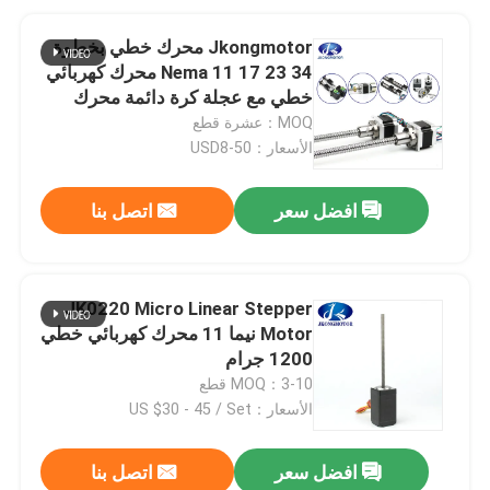
Jkongmotor محرك خطي بخطوة
Nema 11 17 23 34 محرك كهربائي
خطي مع عجلة كرة دائمة محرك
خطي صغير
MOQ：عشرة قطع
الأسعار：USD8-50
افضل سعر
اتصل بنا
JK0220 Micro Linear Stepper
Motor نيما 11 محرك كهربائي خطي
1200 جرام
MOQ：3-10 قطع
الأسعار：US $30 - 45 / Set
افضل سعر
اتصل بنا