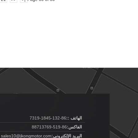
الهاتف ::
86-132-1845-7319
الفاكس:
86-519-88713769
البريد الإلكتروني:
sales10@jkongmotor.com