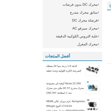
محرك DC بدون فرشات
سائق محرك متدرج
فرشاة محرك DC
محرك سيرفو AC
علبة التروس الكوكبية الدقيقة
محرك المغزل
أفضل المنتجات
الدقة 1.8 درجة نيما 24 مغطاة
الشريحة الكرة اللولبية وحدة خطية
Nema 23 269 أوقية في مجموعة
محرك متدرج DC 57 مللي متر محرك
متدرج لمطحنة CNC DIY
Jkongmotor عزم دوران عالي NEMA
17/23/34 النوع 86bygh
450A/450b/450c محرك خطوة حلقة