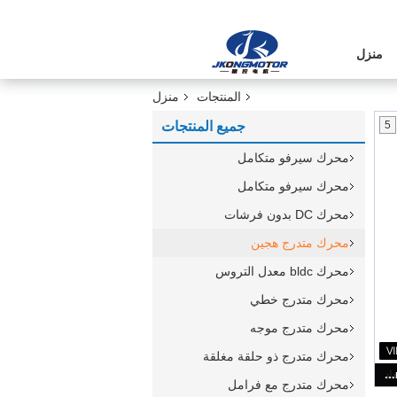
منزل
المنتجات
منزل
5
جميع المنتجات
محرك سيرفو متكامل
محرك سيرفو متكامل
محرك DC بدون فرشات
محرك متدرج هجين
محرك bldc معدل التروس
محرك متدرج خطي
محرك متدرج موجه
محرك متدرج ذو حلقة مغلقة
Jkongmotor OEM ODM تخصيص الهجينة ثنائية القطبية أحادية القطبية محرك خطوة خطوة مع علبة التروس مكيف الفرامل مدمجة السائق
محرك متدرج مع فرامل