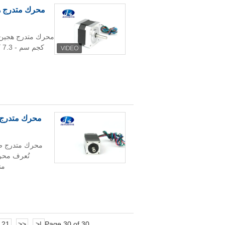
تُعرف محرك
من
21
<<
|<
Page 30 of 30