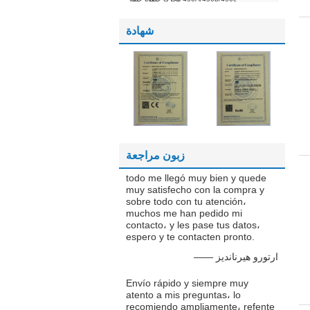
مغلقة لجهاز التوجيه CNC
شهادة
زبون مراجعة
todo me llegó muy bien y quede
muy satisfecho con la compra y
sobre todo con tu atención،
muchos me han pedido mi
contacto، y les pase tus datos،
espero y te contacten pronto.
—— ارتورو هيرنانديز
Envío rápido y siempre muy
atento a mis preguntas، lo
recomiendo ampliamente، refente