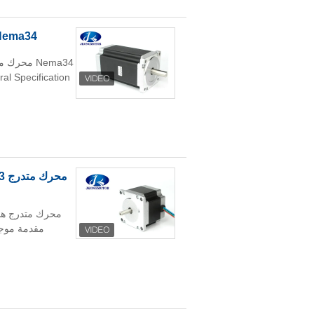
Nema34 محرك متدرج عالي عزم الدوران 3.4N.m - 13N.m لمعد