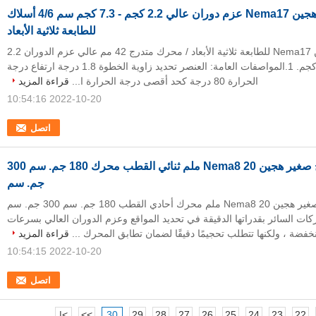
محرك متدرج هجين Nema17 عزم دوران عالي 2.2 كجم - 7.3 كجم سم 4/6 أسلاك
للطابعة ثلاثية الأبعاد
محرك متدرج هجين Nema17 للطابعة ثلاثية الأبعاد / محرك متدرج 42 مم عالي عزم الدوران 2.2
كجم سم - 7.3 كجم. 1.المواصفات العامة: العنصر تحديد زاوية الخطوة 1.8 درجة ارتفاع درجة
الحرارة 80 درجة كحد أقصى درجة الحرارة ا...
قراءة المزيد
2022-10-20 10:54:16
اتصل
محرك متدرج صغير هجين Nema8 20 ملم ثنائي القطب محرك 180 جم. سم 300
جم. سم
محرك متدرج صغير هجين Nema8 20 ملم محرك أحادي القطب 180 جم. سم 300 جم. سم
ات السائر بقدراتها الدقيقة في تحديد المواقع وعزم الدوران العالي بسرعات
خفضة ، ولكنها تتطلب تحجيمًا دقيقًا لضمان تطابق المحرك ...
قراءة المزيد
2022-10-20 10:54:15
اتصل
>|
>>
30
29
28
27
26
25
24
23
22