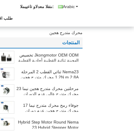
Arabic
المبيعات والدعم الفنى:
طلب اق
محرك متدرج هجين
المنتجات
Jkongmotor OEM ODM تخصيص
الهجينة ثنائية القطبية أحادية القطبية
محرك خطوة خطوة مع علبة التروس
مكيف الفرامل مدمجة السائق
Nema23 ثنائي القطب 2 المرحلة
1.2N.m 2.8A محرك متدرج هجين
للطابعة ثلاثية الأبعاد
مرحلتين محرك متدرج هجين نيما 23
محرك متدرج عالي عزم الدوران
هجين ، محرك متدرج من النوع
الهجين طابعة ثلاثية الأبعاد محرك
جوفاء رمح محرك متدرج نيما 17
متدرج
محرك متدرج هجين عزم دوران
مرتفع 21 أوقية.
Hybrid Step Motor Round Nema
23 Hybrid Stepper Motor
2.88kg.Cm - 14kg.Cm علبة مع